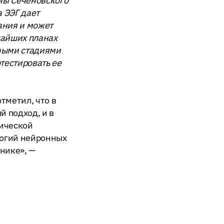
ины Сеченовского
 ЭЭГ дает
ания и может
жайших планах
чными стадиями
тестировать ее
тметил, что в
 подход, и в
тической
логий нейронных
нике», —