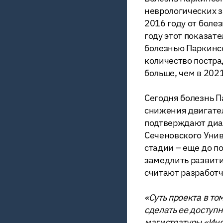
неврологических з
2016 году от боле
году этот показате
болезнью Паркинсо
количество постра
больше, чем в 2021
Сегодня болезнь 
снижения двигател
подтверждают диа
Сеченовского Унив
стадии – еще до п
замедлить развити
считают разработч
«Суть проекта в т
сделать ее доступ
магистратуры «Ин