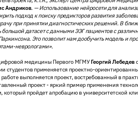
ель проекта, к.т.н., эксперт Центра цифровой медиц
ис Андриков
. — Использование нейросети для анализа
рить подход к поиску предикторов развития заболев
врачу при принятии диагностических решений. В бли
 большой датасет с данными ЭЭГ пациентов с разли
Паркинсона. Это позволит нам дообучить модель и про
ртами-неврологами».
цифровой медицины Первого МГМУ
Георгий Лебедев
о
ии студентов применяется проектно-ориентированный
работе выполняется проект, востребованный в прак
тавленный проект - яркий пример применения техно
и, который пройдет апробацию в университетской кли