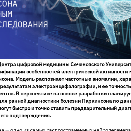
ентра цифровой медицины Сеченовского Университ
рификации особенностей электрической активности 
нсона. Модель распознает частотные аномалии, хар
 результатам электроэнцефалографии, и ее точность
ентов. В перспективе на основе разработки планиру
ля ранней диагностики болезни Паркинсона по данн
огут быстро и точно ставить предварительный диагн
 его подтверждения.
на — одно из самых распространенных нейродегенер