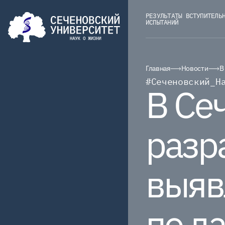
РЕЗУЛЬТАТЫ ВСТУПИТЕЛЬ
ИСПЫТАНИЙ
Главная
Новости
В
#Сеченовский_Н
В Се
разр
выяв
по д