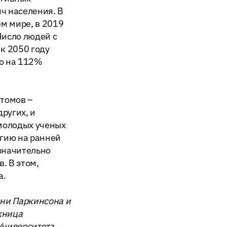
ч населения. В
ем мире, в 2019
Число людей с
к 2050 году
но на 112%
томов –
ругих, и
молодых ученых
огию на ранней
 значительно
. В этом,
а.
зни Паркинсона и
скница
Университета