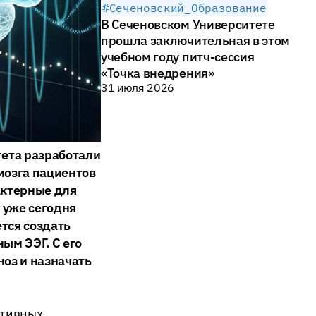
#Сеченовский_Образование
В Сеченовском Университете
прошла заключительная в этом
учебном году питч-сессия
«Точка внедрения»
31 июля 2026
ета разработали
мозга пациентов
актерные для
 уже сегодня
ется создать
ым ЭЭГ. С его
оз и назначать
ативных