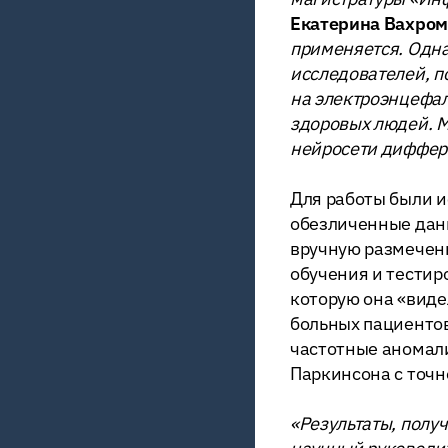
Екатерина Вахром
применяется. Одна
исследователей, п
на электроэнцефал
здоровых людей. М
нейросети диффере
Для работы были 
обезличенные данн
вручную размеченн
обучения и тестир
которую она «виде
больных пациентов
частотные аномал
Паркинсона с точ
«Результаты, полу