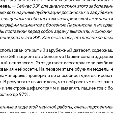
еева
. — Сейчас ЭЭГ для диагностики этого заболеван
ко есть научные публикации российских и зарубежн
освященные особенностям электрической активности
ографии пациентов с болезнью Паркинсона и их срав
ы поставили перед собой задачу выяснить, можно ли
нцировать эти ЭЭГ. Как оказалось, это вполне реальн
использован открытый зарубежный датасет, содержа
ые ЭЭГ пациентов с болезнью Паркинсона и здоровы
ый неврологом. Этот датасет исследователи разбили
ования нейросети. На первом этапе обучили модель, н
ла» впервые, проверили ее способность детектироват
. В результате выяснилось, что нейросеть может рас
ии электроэнцефалограмм и выявлять пациентов с б
ностью до 97%.
ченные в ходе этой научной работы, очень перспективн