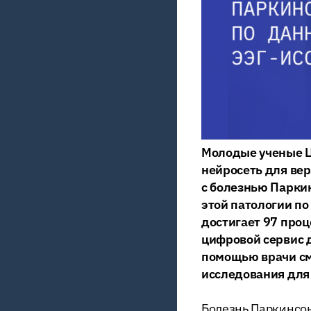
Молодые
ученые Ц
нейросеть для ве
с болезнью Парки
этой патологии по
достигает 97 проц
цифровой сервис д
помощью врачи см
исследования для
Болезнь Паркинсо