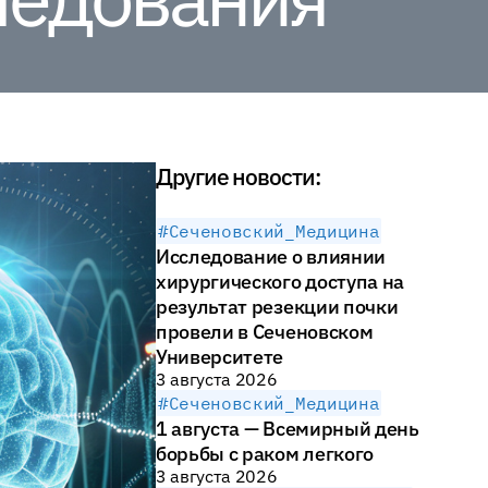
Другие новости:
#Сеченовский_Медицина
Исследование о влиянии
хирургического доступа на
результат резекции почки
провели в Сеченовском
Университете
3 августа 2026
#Сеченовский_Медицина
1 августа — Всемирный день
борьбы с раком легкого
3 августа 2026