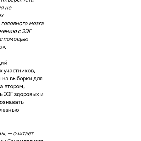
ия не
ых
 головного мозга
нению с ЭЭГ
 с помощью
о».
щий
х участников,
 на выборки для
а втором,
ь ЭЭГ здоровых и
познавать
олезнью
ы, — считает