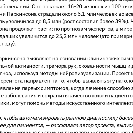
аболеваний. Оно поражает 16-20 человек из 100 тыся
зни Паркинсона страдали около 6,1 млн человек во вс
ль увеличился до 8,5 млн (рост составил более 39%). 
на продолжит расти: по прогнозам экспертов, в мире 
давших увеличится до 25,2 млн человек (это пример
 году).
Паркинсона выявляют на основании клинических симп
ьной активности, тремора рук, скованности мышц и д
гноз, используя методы нейровизуализации. Проект 
ерситета направлен на то, чтобы выявлять эту патол
оявления первых симптомов, когда лечение способно
е заболевания и сохранить качество жизни пациентов
ики, могут помочь методы искусственного интеллект
ом, чтобы автоматизировать раннюю диагностику боле
нее для пациентов, — рассказала автор проекта, выпу
формационные системы и технологии» Сеченовского 